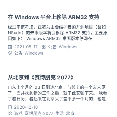
在 Windows 平台上移除 ARM32 支持
经过审慎考虑，在我为主要维护者的开源项目（譬如
NSudo）的未来版本将会移除 ARM32 支持，主要原
因如下： Windows ARM32 桌面版本停滞在
Redstone 2 Insider Build 15035，虽然 ARM32 版
2021-05-17
公告
Windows
本 还有 Windows RT 8.1 和 Windows 10 IoT Core
公告
Windows
系列没有结束支持，然而估计绝大部分 非考古用途人
士基本已经放弃使用相关设
从北京到《赛博朋克 2077》
自从上个月的 23 日到达北京，与线上的一个友人见
了一面并找到新的工作之后，就于此安顿下来。 我看
了看日历，看起来在北京呆了差不多一个月的，也是
写点感触的时候了，顺便写最近购买的新出的《赛博
2020-12-18
朋克 2077》。 首先，我在 23 日遇到的友人经历传
游戏
赛博朋克 2077
生活
北京
奇到令人肃然起敬，但是却非常低调。 为了使友人能