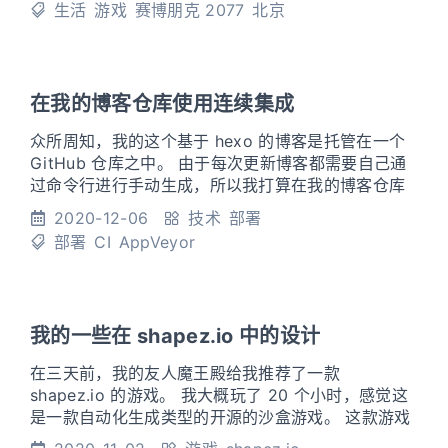
生活
游戏
赛博朋克 2077
北京
够不受打扰，在写公开内容的地方，还是不说为妙。
这篇文章这么命名的原因，主要也是希望通过写对
《赛博朋克 2
在我的博客仓库使用连续集成
众所周知，我的这个基于 hexo 的博客是托管在一个
GitHub 仓库之中。 由于每次更新博客都需要自己通
过命令行进行手动生成，所以我打算在我的博客仓库
引入连续集成以实现自动构建。 一开始，我想参照我
2020-12-06
技术
部署
的友人落樱的博客仓库的做法，然而他用的连续集成
部署
CI
AppVeyor
服务我之前并没有注册过。 为了究极的偷懒，于是我
去网上搜寻如何使用 AppVeyor 连续集成服务自动构
建基于 hexo 的博客的文章。 首先，读者可以
我的一些在 shapez.io 中的设计
在三天前，我的友人魔王殿给我推荐了一款
shapez.io 的游戏。 我大概玩了 20 个小时，感觉这
是一款自动化生成类型的开源的沙盒游戏。 这款游戏
非常不错，只是我今天把其卸载了，毕竟我不想让自