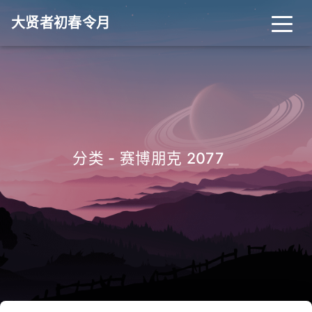
大贤者初春令月
_
分类 - 赛博朋克 2077