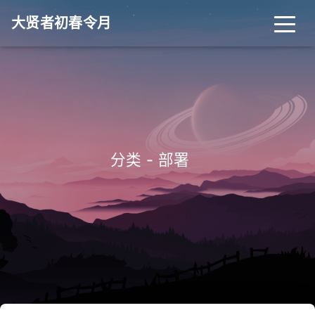
大贤者初春令月
_
分类 - 部署