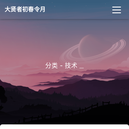
大贤者初春令月
_
分类 - 技术