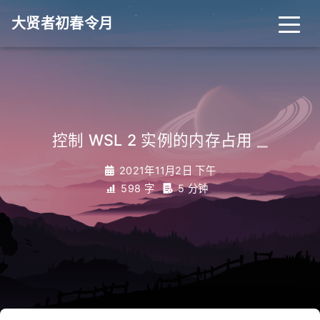
大贤者初春令月
_
控制 WSL 2 实例的内存占用
2021年11月2日 下午
598 字
5 分钟