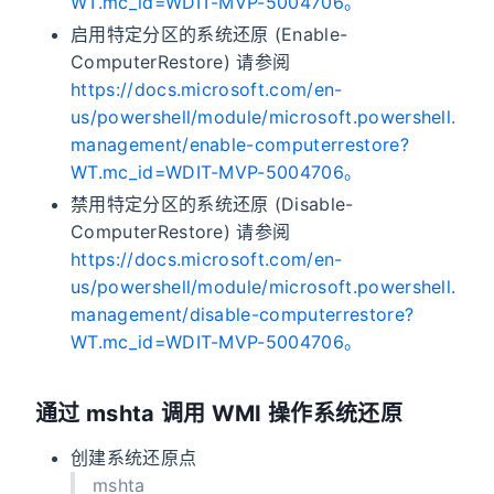
WT.mc_id=WDIT-MVP-5004706。
启用特定分区的系统还原 (Enable-
ComputerRestore) 请参阅
https://docs.microsoft.com/en-
us/powershell/module/microsoft.powershell.
management/enable-computerrestore?
WT.mc_id=WDIT-MVP-5004706。
禁用特定分区的系统还原 (Disable-
ComputerRestore) 请参阅
https://docs.microsoft.com/en-
us/powershell/module/microsoft.powershell.
management/disable-computerrestore?
WT.mc_id=WDIT-MVP-5004706。
通过 mshta 调用 WMI 操作系统还原
创建系统还原点
mshta