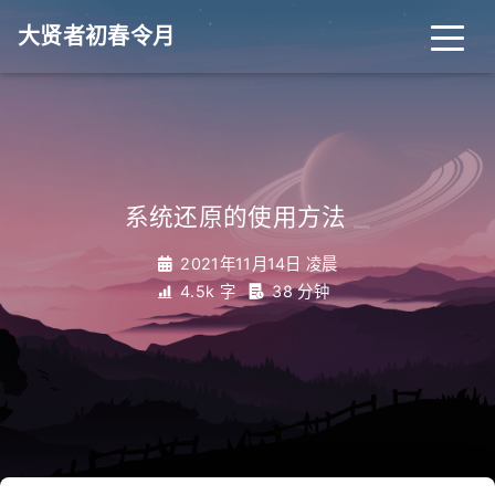
大贤者初春令月
_
系统还原的使用方法
2021年11月14日 凌晨
4.5k 字
38 分钟