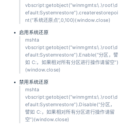
vbscript:getobject(“winmgmts:\.\root\d
efault:Systemrestore”).createrestorepoi
nt(“系统还原点”,0,100)(window.close)
启用系统还原
mshta
vbscript:getobject(“winmgmts:\.\root\d
efault:Systemrestore”).Enable(“分区，譬
如 C:，如果相对所有分区进行操作请留空”)
(window.close)
禁用系统还原
mshta
vbscript:getobject(“winmgmts:\.\root\d
efault:Systemrestore”).Disable(“分区，
譬如 C:，如果相对所有分区进行操作请留
空”)(window.close)