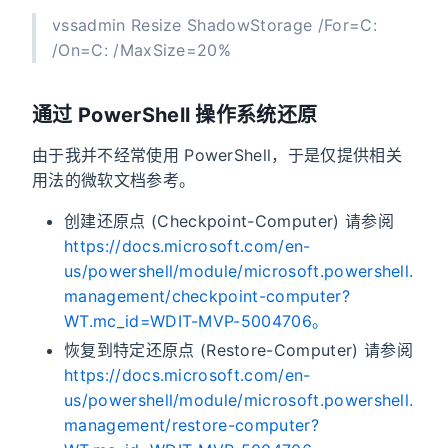
vssadmin Resize ShadowStorage /For=C:
/On=C: /MaxSize=20%
通过 PowerShell 操作系统还原
由于我并不经常使用 PowerShell，于是仅提供相关
用法的微软文档参考。
创建还原点 (Checkpoint-Computer) 请参阅
https://docs.microsoft.com/en-
us/powershell/module/microsoft.powershell.
management/checkpoint-computer?
WT.mc_id=WDIT-MVP-5004706。
恢复到特定还原点 (Restore-Computer) 请参阅
https://docs.microsoft.com/en-
us/powershell/module/microsoft.powershell.
management/restore-computer?