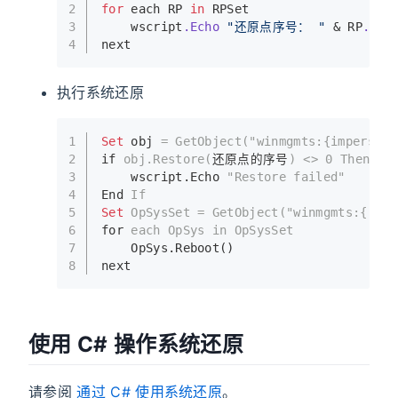
2
for
 each RP 
in
 RPSet
3
    wscript
.Echo
"还原点序号： "
 & RP
.Seq
4
next
执行系统还原
1
Set
 obj 
= GetObject(
"winmgmts:{impersona
2
if 
obj.Restore(
还原点的序号
) <> 0 Then
3
    wscript.Echo 
"Restore failed"
4
End 
If
5
Set
OpSysSet = GetObject(
"winmgmts:{(Shu
6
for 
each OpSys in OpSysSet
7
    OpSys.Reboot()
8
next
使用 C# 操作系统还原
请参阅
通过 C# 使用系统还原
。