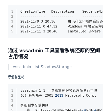
1
CreationTime   Description    SequenceNumbe
2
------------
-----------
-------------
3
2021/11/9 3
:20
:36
      由毛利优化插件系统还原点
4
2021/11/11 0
:47
:32
     Windows 模块安装程序   4
5
2021/11/11 3
:20
:46
     Installed VMware Wor
通过 vssadmin 工具查看系统还原的空间
占用情况
vssadmin List ShadowStorage
示例结果
1
vssadmin 1.1 - 卷影复制服务管理命令行工具
2
(C) 版权所有 2001
-2013
 Microsoft Corp.
3
4
卷影副本存储关联
5
   卷: (C:)\\?\Volume{f4e7e09e
-9
b7d
-4
a8c
-883