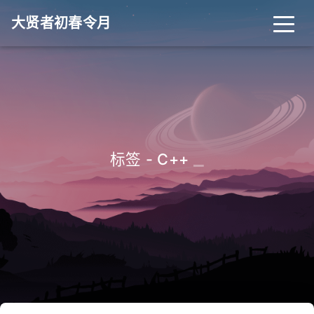
大贤者初春令月
_
标签 - C++