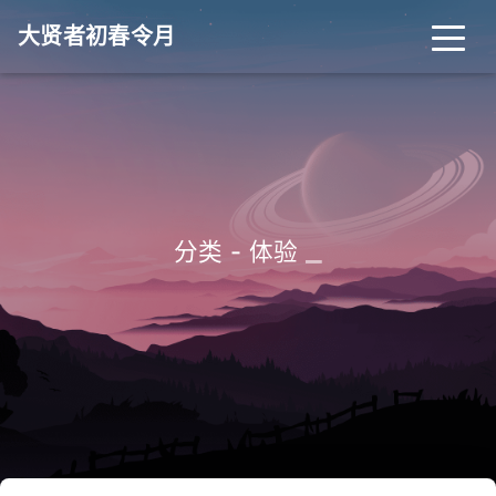
大贤者初春令月
_
分类 - 体验