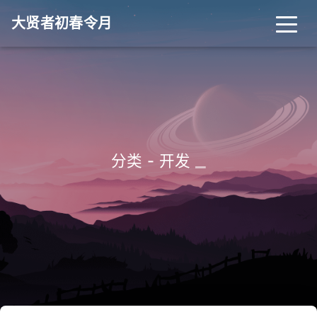
大贤者初春令月
_
分类 - 开发