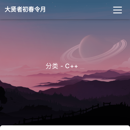
大贤者初春令月
_
分类 - C++