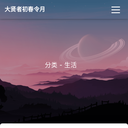
大贤者初春令月
_
分类 - 生活