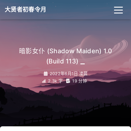
大贤者初春令月
暗影女仆 (Shadow Maiden) 1.0
_
(Build 113)
2022年6月1日 凌晨
2.3k 字
19 分钟